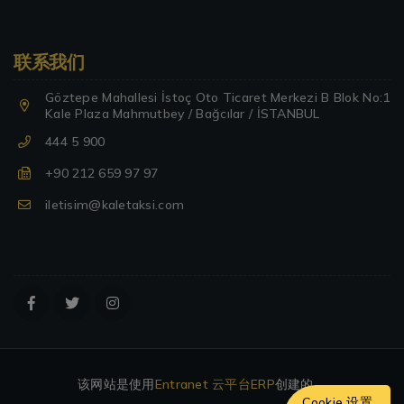
联系我们
Göztepe Mahallesi İstoç Oto Ticaret Merkezi B Blok No:1
Kale Plaza Mahmutbey / Bağcılar / İSTANBUL
444 5 900
+90 212 659 97 97
iletisim@kaletaksi.com
该网站是使用
Entranet 云平台
ERP
创建的。
Cookie 设置