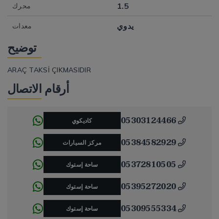
1.5
محرك
يدوي
معدات
توضيح
ARAÇ TAKSİ ÇIKMASIDIR
أرقام الاتصال
05303124466
كاديكوي
05384582929
مركز السيارات
05372810505
ساحة إستوك
05395272020
ساحة إستوك
05309555334
ساحة إستوك