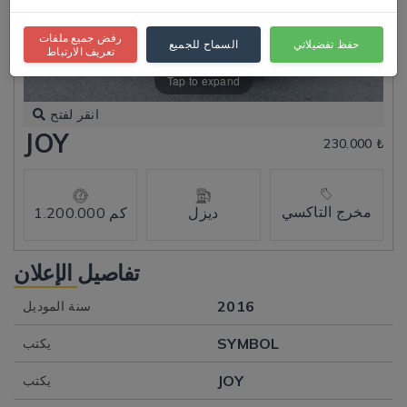
رفض جميع ملفات
حفظ تفضيلاتي
السماح للجميع
تعريف الارتباط
Tap to expand
انقر لفتح
JOY
230.000 ₺
مخرج التاكسي
ديزل
1.200.000 كم
تفاصيل الإعلان
2016
سنة الموديل
SYMBOL
يكتب
JOY
يكتب