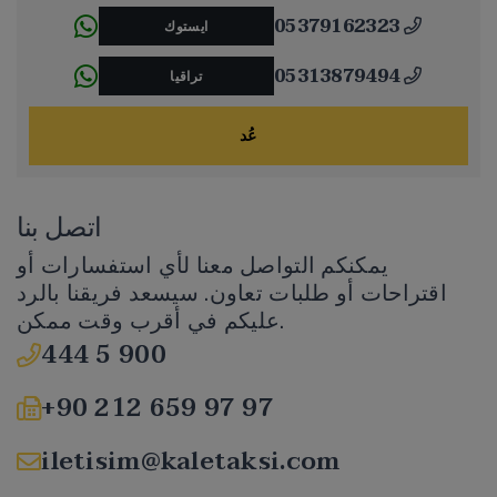
05379162323
ايستوك
05313879494
تراقيا
عُد
اتصل بنا
يمكنكم التواصل معنا لأي استفسارات أو
اقتراحات أو طلبات تعاون. سيسعد فريقنا بالرد
عليكم في أقرب وقت ممكن.
444 5 900
+90 212 659 97 97
iletisim@kaletaksi.com