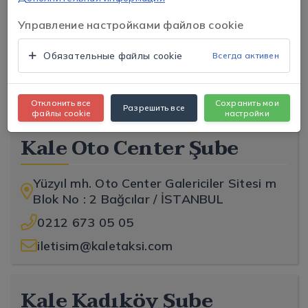
Göztepe Mahallesi İstoç Oto Ticaret
Управление настройками файлов cookie
Merkezi B Blok No:1 Kale Plaza
Mahmutbey / Bağcılar / İSTANBUL
Обязательные файлы cookie
Всегда активен
+90 212 659 18 18
iletisim@kaletaksi.com
Отклонить все
Сохранить мои
Разрешить все
файлы cookie
настройки
Kale Oto Center Şube
Yüzyıl mh. Oto Center Galericiler Sitesi m
Blok No : 2 Bağcılar / İSTANBUL
0212 673 05 05
iletisim@kaletaksi.com
Kale Kadıköy Şube