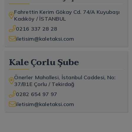
Fahrettin Kerim Gökay Cd. 74/A Kuyubaşı
Kadıköy / İSTANBUL
0216 337 28 28
iletisim@kaletaksi.com
Kale Çorlu Şube
Önerler Mahallesi, İstanbul Caddesi, No:
37/B1E Çorlu / Tekirdağ
0282 654 97 97
iletisim@kaletaksi.com