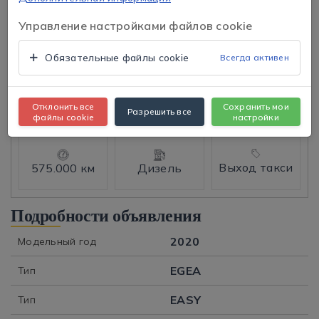
Управление настройками файлов cookie
Обязательные файлы cookie
Всегда активен
Tap to expand
Нажмите, чтобы открыть
EASY
Отклонить все
Сохранить мои
Разрешить все
470.000 ₺
файлы cookie
настройки
Выход такси
575.000 км
Дизель
Подробности объявления
2020
Модельный год
EGEA
Тип
EASY
Тип