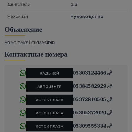
1.3
Двигатель
Руководство
Механизм
Объяснение
ARAÇ TAKSİ ÇIKMASIDIR
Контактные номера
05303124466
КАДЫКЁЙ
05384582929
АВТОЦЕНТР
05372810505
ИСТОК ПЛАЗА
05395272020
ИСТОК ПЛАЗА
05309555334
ИСТОК ПЛАЗА