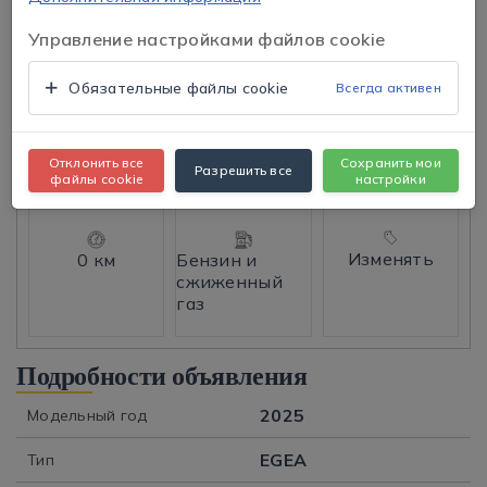
Управление настройками файлов cookie
Обязательные файлы cookie
Всегда активен
Tap to expand
Нажмите, чтобы открыть
Отклонить все
Сохранить мои
EASY
Разрешить все
1.250.000 ₺
файлы cookie
настройки
Изменять
0 км
Бензин и
сжиженный
газ
Подробности объявления
2025
Модельный год
EGEA
Тип