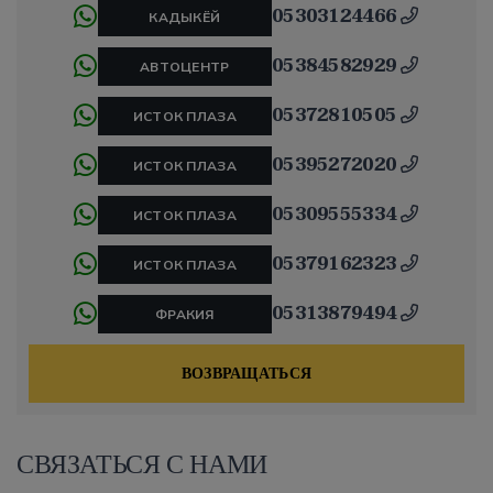
05303124466
КАДЫКЁЙ
05384582929
АВТОЦЕНТР
05372810505
ИСТОК ПЛАЗА
05395272020
ИСТОК ПЛАЗА
05309555334
ИСТОК ПЛАЗА
05379162323
ИСТОК ПЛАЗА
05313879494
ФРАКИЯ
ВОЗВРАЩАТЬСЯ
СВЯЗАТЬСЯ С НАМИ