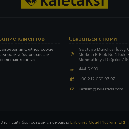
ание клиентов
Связаться с нами
ользования файлов cookie
Göztepe Mahallesi İstoç 
льность и безопасность
Merkezi B Blok No:1 Kale 
ональных данных
Mahmutbey / Bağcılar / 
444 5 900
+90 212 659 97 97
iletisim@kaletaksi.com
Этот сайт был создан с помощью
Entranet Cloud Platform
ERP
.