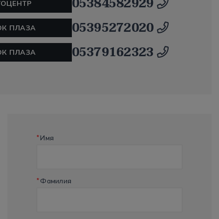
05384582929
ТОЦЕНТР
05395272020
ОК ПЛАЗА
05379162323
ОК ПЛАЗА
*
Имя
*
Фамилия