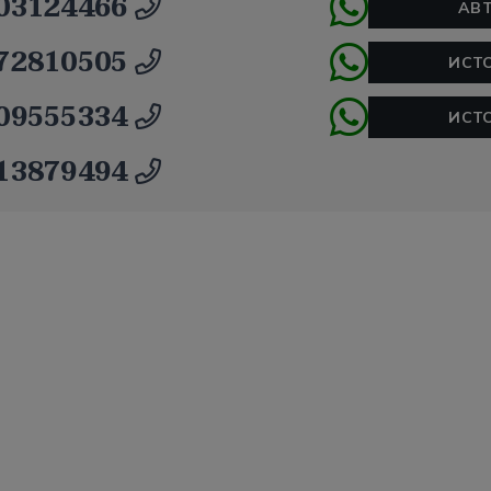
03124466
АВ
72810505
ИСТ
09555334
ИСТ
13879494