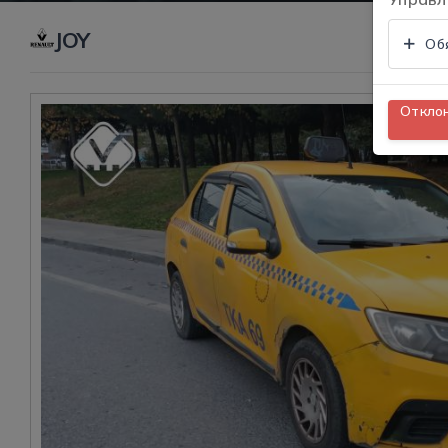
JOY
Об
Откло