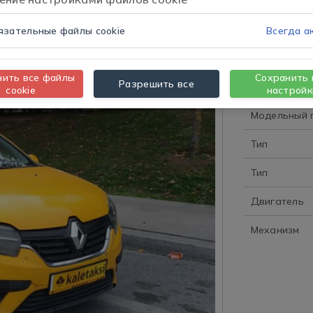
язательные файлы cookie
Всегда а
Подр
нить все файлы
Сохранить 
Разрешить все
cookie
настройк
Модельный 
Тип
Тип
Двигатель
Механизм