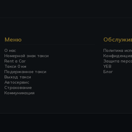
Меню
Обслужив
О нас
Политика исп
Номерной знак такси
Конфиденциа
Rent a Car
Защита перс
Такси 0 км
YEB
Подержанное такси
Блог
Выход такси
Автосервис
Страхование
Коммуникация