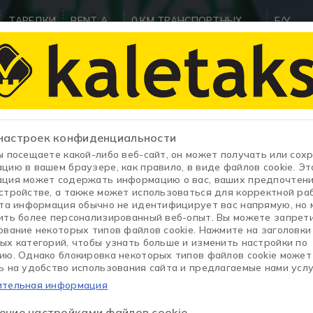
ТАРЕЛКИ
RENT A
0 КМ ТРАНСПОРТНЫХ
Б/У
CAR
СРЕДСТВ
АВТОМ
дения об автомо
настроек конфиденциальности
ы посещаете какой-либо веб-сайт, он может получать или сох
цию в вашем браузере, как правило, в виде файлов cookie. Эт
ция может содержать информацию о вас, ваших предпочтени
стройстве, а также может использоваться для корректной ра
Эта информация обычно не идентифицирует вас напрямую, но
Домашняя страница
/
JOY
ить более персонализированный веб-опыт. Вы можете запрет
ование некоторых типов файлов cookie. Нажмите на заголовки
ых категорий, чтобы узнать больше и изменить настройки по
ию. Однако блокировка некоторых типов файлов cookie может
ь на удобство использования сайта и предлагаемые нами услу
тельная информация
ение настройками файлов cookie