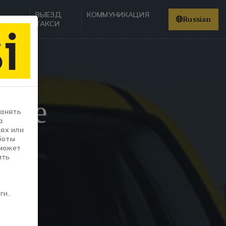
ВЫЕЗД
КОММУНИКАЦИЯ
Russian
ОБИЛИ
ТАКСИ
биле
ранять
а
ях или
боты
 может
ить
ги.