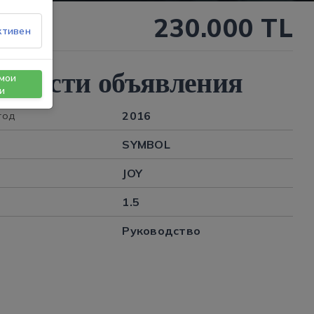
230.000 TL
ктивен
обности объявления
мои
и
2016
год
SYMBOL
JOY
1.5
Руководство