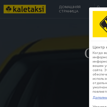
ДОМАШНЯЯ
О
СТРАНИЦА
НАС
Све
Центр 
Когда в
информа
информа
вашем у
сайта. 
обеспеч
использ
отдельн
умолчан
повлият
Дополни
Управл