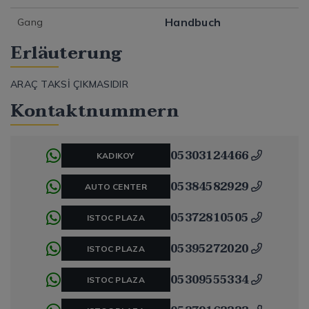
Handbuch
Gang
Erläuterung
ARAÇ TAKSİ ÇIKMASIDIR
Kontaktnummern
05303124466
KADIKOY
05384582929
AUTO CENTER
05372810505
ISTOC PLAZA
05395272020
ISTOC PLAZA
05309555334
ISTOC PLAZA