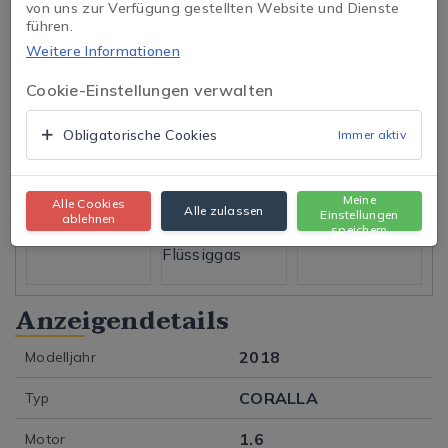
von uns zur Verfügung gestellten Website und Dienste
führen.
Weitere Informationen
Tap to expand
Cookie-Einstellungen verwalten
Zum Öffnen klicken
Obligatorische Cookies
Immer aktiv
CORALLA
450.000 ₺
Meine
Alle Cookies
Alle zulassen
Einstellungen
ablehnen
speichern
Taxi-Ausgang
1.000.000 km
Benzin und
Flüssiggas
Anzeigendetails
2018
Modelljahr
CORALLA
Typ
1.6
Motor