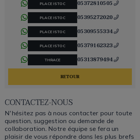
05372810505
PLACE ISTOC
05395272020
PLACE ISTOC
05309555334
PLACE ISTOC
05379162323
PLACE ISTOC
05313879494
THRACE
RETOUR
CONTACTEZ-NOUS
N'hésitez pas à nous contacter pour toute
question, suggestion ou demande de
collaboration. Notre équipe se fera un
plaisir de vous répondre dans les plus brefs