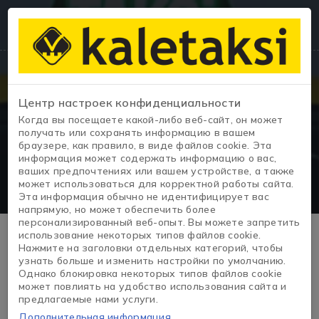
Центр настроек конфиденциальности
Когда вы посещаете какой-либо веб-сайт, он может
Выход такси
получать или сохранять информацию в вашем
браузере, как правило, в виде файлов cookie. Эта
информация может содержать информацию о вас,
ваших предпочтениях или вашем устройстве, а также
может использоваться для корректной работы сайта.
Эта информация обычно не идентифицирует вас
напрямую, но может обеспечить более
персонализированный веб-опыт. Вы можете запретить
Бывшие такси – цены, стоимость и
использование некоторых типов файлов cookie.
Нажмите на заголовки отдельных категорий, чтобы
узнать больше и изменить настройки по умолчанию.
объявления.
Однако блокировка некоторых типов файлов cookie
может повлиять на удобство использования сайта и
предлагаемые нами услуги.
Бывшие такси — это автомобили с историей интенсивной
Дополнительная информация
эксплуатации, часто регулярно обслуживавшиеся и