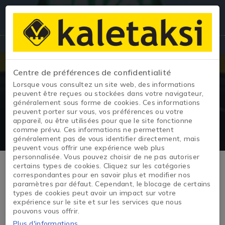
Centre de préférences de confidentialité
Lorsque vous consultez un site web, des informations
Taxi d'occasion
peuvent être reçues ou stockées dans votre navigateur,
généralement sous forme de cookies. Ces informations
peuvent porter sur vous, vos préférences ou votre
appareil, ou être utilisées pour que le site fonctionne
comme prévu. Ces informations ne permettent
généralement pas de vous identifier directement, mais
peuvent vous offrir une expérience web plus
personnalisée. Vous pouvez choisir de ne pas autoriser
Taxis d'occasion – Options
certains types de cookies. Cliquez sur les catégories
correspondantes pour en savoir plus et modifier nos
paramètres par défaut. Cependant, le blocage de certains
commerciales et fiables
types de cookies peut avoir un impact sur votre
expérience sur le site et sur les services que nous
pouvons vous offrir.
Sur Kale Taxi, vous pouvez consulter les annonces de taxis
Plus d'informations
d'occasion sur une seule page et trouver rapidement le