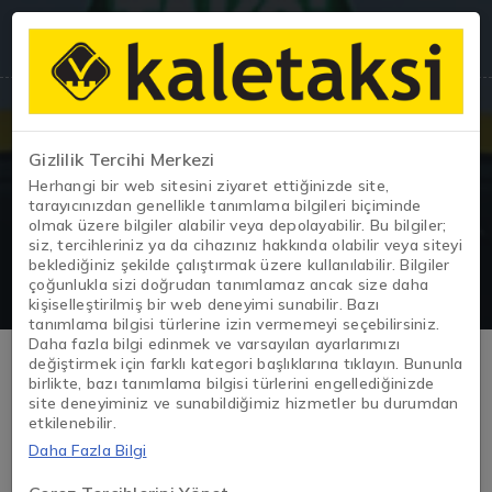
Gizlilik Tercihi Merkezi
Herhangi bir web sitesini ziyaret ettiğinizde site,
2. El Taksi
tarayıcınızdan genellikle tanımlama bilgileri biçiminde
olmak üzere bilgiler alabilir veya depolayabilir. Bu bilgiler;
siz, tercihleriniz ya da cihazınız hakkında olabilir veya siteyi
beklediğiniz şekilde çalıştırmak üzere kullanılabilir. Bilgiler
çoğunlukla sizi doğrudan tanımlamaz ancak size daha
kişiselleştirilmiş bir web deneyimi sunabilir. Bazı
tanımlama bilgisi türlerine izin vermemeyi seçebilirsiniz.
Daha fazla bilgi edinmek ve varsayılan ayarlarımızı
2. El Taksi Araçları – Ticari ve
değiştirmek için farklı kategori başlıklarına tıklayın. Bununla
birlikte, bazı tanımlama bilgisi türlerini engellediğinizde
site deneyiminiz ve sunabildiğimiz hizmetler bu durumdan
Güvenilir Seçenekler
etkilenebilir.
Daha Fazla Bilgi
Kale Taksi’de 2. el taksi araçları için ilanları tek sayfada
inceleyebilir; model yılı, kilometre, yakıt tipi, vites ve fiyat