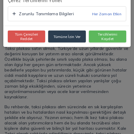
Çerez Tercihlerini Yönet
Zorunlu Tanımlama Bilgileri
Her Zaman Etkin
Tüm Çerezleri
Tercihlerimi
Tümüne İzin Ver
Reddet
Kaydet
Taksi plakası satın almak, Türkiye’de uzun yıllardır güvenilir ve
değerini koruyan bir yatırım aracı olarak görülmektedir.
Özellikle büyük şehirlerde sınırlı sayıda plaka olması, bu alana
olan ilgiyi her geçen gün artırmaktadır. Ancak yüksek
bedellerle yapılan bu yatırımlarda, küçük gibi görünen hatalar
ciddi maddi kayıplara ve uzun süreli hukuki sorunlara yol
açabilmektedir. Taksi plakası alırken yapılan yanlışlar çoğu
zaman bilgi eksikliğinden, sürecin yeterince
araştırılmamasından veya acele karar verilmesinden
kaynaklanır.
Bu rehberde, taksi plakası alım sürecinde en sık karşılaşılan
hataları ve bu hatalardan nasıl kaçınılması gerektiğini detaylı
şekilde ele alıyoruz. Yazının amacı, hem ilk kez taksi plakası
alacak olan yatırımcılara hem de bu alanda tecrübesi olan
kişilere daha güvenli ve bilinçli bir yol haritası sunmaktır. Kale
Taksi olarak sektörde edindiğimiz deneyimle, taksi plakası