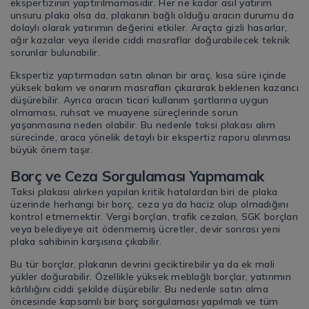
ekspertizinin yaptırılmamasıdır. Her ne kadar asıl yatırım
unsuru plaka olsa da, plakanın bağlı olduğu aracın durumu da
dolaylı olarak yatırımın değerini etkiler. Araçta gizli hasarlar,
ağır kazalar veya ileride ciddi masraflar doğurabilecek teknik
sorunlar bulunabilir.
Ekspertiz yaptırmadan satın alınan bir araç, kısa süre içinde
yüksek bakım ve onarım masrafları çıkararak beklenen kazancı
düşürebilir. Ayrıca aracın ticari kullanım şartlarına uygun
olmaması, ruhsat ve muayene süreçlerinde sorun
yaşanmasına neden olabilir. Bu nedenle taksi plakası alım
sürecinde, araca yönelik detaylı bir ekspertiz raporu alınması
büyük önem taşır.
Borç ve Ceza Sorgulaması Yapmamak
Taksi plakası alırken yapılan kritik hatalardan biri de plaka
üzerinde herhangi bir borç, ceza ya da haciz olup olmadığını
kontrol etmemektir. Vergi borçları, trafik cezaları, SGK borçları
veya belediyeye ait ödenmemiş ücretler, devir sonrası yeni
plaka sahibinin karşısına çıkabilir.
Bu tür borçlar, plakanın devrini geciktirebilir ya da ek mali
yükler doğurabilir. Özellikle yüksek meblağlı borçlar, yatırımın
kârlılığını ciddi şekilde düşürebilir. Bu nedenle satın alma
öncesinde kapsamlı bir borç sorgulaması yapılmalı ve tüm