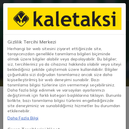
Gizlilik Tercihi Merkezi
Blog
Herhangi bir web sitesini ziyaret ettiğinizde site,
tarayıcınızdan genellikle tanımlama bilgileri biçiminde
olmak üzere bilgiler alabilir veya depolayabilir. Bu bilgiler;
sayfa
/
Blog
/
Taksi Plakası Alırken Yapılan En Büyük Ha
siz, tercihleriniz ya da cihazınız hakkında olabilir veya siteyi
beklediğiniz şekilde çalıştırmak üzere kullanılabilir. Bilgiler
çoğunlukla sizi doğrudan tanımlamaz ancak size daha
kişiselleştirilmiş bir web deneyimi sunabilir. Bazı
tanımlama bilgisi türlerine izin vermemeyi seçebilirsiniz.
Daha fazla bilgi edinmek ve varsayılan ayarlarımızı
Taksi Plakası Alırken Yapılan En
değiştirmek için farklı kategori başlıklarına tıklayın. Bununla
birlikte, bazı tanımlama bilgisi türlerini engellediğinizde
site deneyiminiz ve sunabildiğimiz hizmetler bu durumdan
Büyük Hatalar
etkilenebilir.
Daha Fazla Bilgi