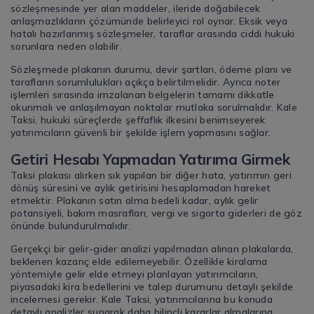
sözleşmesinde yer alan maddeler, ileride doğabilecek
anlaşmazlıkların çözümünde belirleyici rol oynar. Eksik veya
hatalı hazırlanmış sözleşmeler, taraflar arasında ciddi hukuki
sorunlara neden olabilir.
Sözleşmede plakanın durumu, devir şartları, ödeme planı ve
tarafların sorumlulukları açıkça belirtilmelidir. Ayrıca noter
işlemleri sırasında imzalanan belgelerin tamamı dikkatle
okunmalı ve anlaşılmayan noktalar mutlaka sorulmalıdır. Kale
Taksi, hukuki süreçlerde şeffaflık ilkesini benimseyerek
yatırımcıların güvenli bir şekilde işlem yapmasını sağlar.
Getiri Hesabı Yapmadan Yatırıma Girmek
Taksi plakası alırken sık yapılan bir diğer hata, yatırımın geri
dönüş süresini ve aylık getirisini hesaplamadan hareket
etmektir. Plakanın satın alma bedeli kadar, aylık gelir
potansiyeli, bakım masrafları, vergi ve sigorta giderleri de göz
önünde bulundurulmalıdır.
Gerçekçi bir gelir-gider analizi yapılmadan alınan plakalarda,
beklenen kazanç elde edilemeyebilir. Özellikle kiralama
yöntemiyle gelir elde etmeyi planlayan yatırımcıların,
piyasadaki kira bedellerini ve talep durumunu detaylı şekilde
incelemesi gerekir. Kale Taksi, yatırımcılarına bu konuda
detaylı analizler sunarak daha bilinçli kararlar almalarına